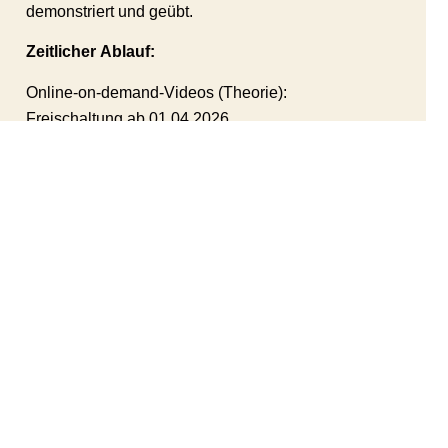
demonstriert und geübt.
Zeitlicher Ablauf:
Online-on-demand-Videos (Theorie):
Freischaltung ab 01.04.2026
Seminar in Präsenz (Praxis): Samstag: 09.00-
17.00 Uhr, Sonntag: 9.00-14.00 Uhr
Mittags- und Kaffeepausen inkl.
Unterbringung:
Für die Unterbringung der Teilnehmer bietet das
Maritim Badehotel Bad Wildungen ein Seminar-
Arrangement an: Übernachtung im Standard-EZ
bzw. DZ z. Zt. 72,90 € inkl. Frühstück pro Person.
Ein Hund pro Übernachtung 13,00 €.