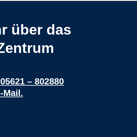
r über das
-Zentrum
r
05621 – 802880
-Mail.