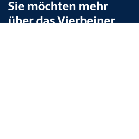
Sie möchten mehr
über das Vierbeiner
Reha-Zentrum
erfahren?
Rufen Sie uns gerne an unter
05621 –
802880
oder schreiben Sie uns eine
E-Mail.
Alle
Rechtliches
Kontakt und
Links
Anfahrt
AGB –
Seit über 25
Dozenten
Vierbeiner Reha-
Akademie
Jahren praxisnahe