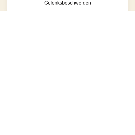
Gelenksbeschwerden
Inkontinenz
Störungen innerer
Organe